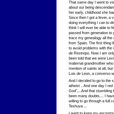
That same day I went to vis
about our being descendants
her early, childhood she ha
Since then I got a fever, a 
doing everything I can to di
think I will ever be able to
passed from generation to g
trace my genealogy all the
from Spain. The first thing
to avoid problems with the 
de Restrepo. Now I am only
been told that we were Lev
maternal grandmother who t
mention of saints at all, b
Luis de Leon, a converso wh
And I decided to go to the 
atheist .. And one day I red
God",...And that stumbling b
been many doubts.... I have
willing to go through a full
Teshuva ...
I want to keep my ancestor'