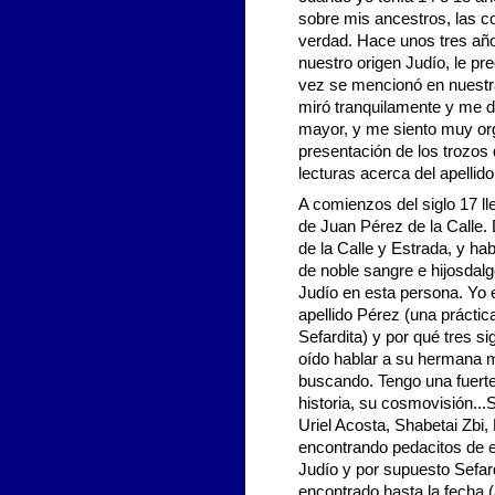
sobre mis ancestros, las c
verdad. Hace unos tres año
nuestro origen Judío, le pr
vez se mencionó en nuestra
miró tranquilamente y me d
mayor, y me siento muy org
presentación de los trozos 
lecturas acerca del apellido
A comienzos del siglo 17 l
de Juan Pérez de la Calle. 
de la Calle y Estrada, y ha
de noble sangre e hijosdal
Judío en esta persona. Yo 
apellido Pérez (una prácti
Sefardita) y por qué tres 
oído hablar a su hermana m
buscando. Tengo una fuerte
historia, su cosmovisión...
Uriel Acosta, Shabetai Zbi
encontrando pedacitos de ev
Judío y por supuesto Sefar
encontrado hasta la fecha (