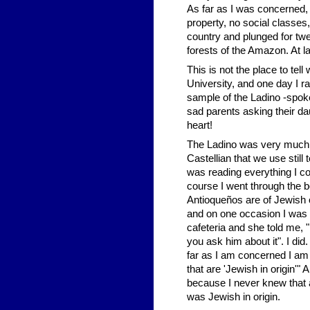
As far as I was concerned, i
property, no social classes
country and plunged for twel
forests of the Amazon. At la
This is not the place to tel
University, and one day I ran
sample of the Ladino -spoke
sad parents asking their d
heart!
The Ladino was very much in
Castellian that we use still 
was reading everything I c
course I went through the b
Antioqueños are of Jewish o
and on one occasion I was ch
cafeteria and she told me, "
you ask him about it". I di
far as I am concerned I am 
that are 'Jewish in origin'
because I never knew that a 
was Jewish in origin.