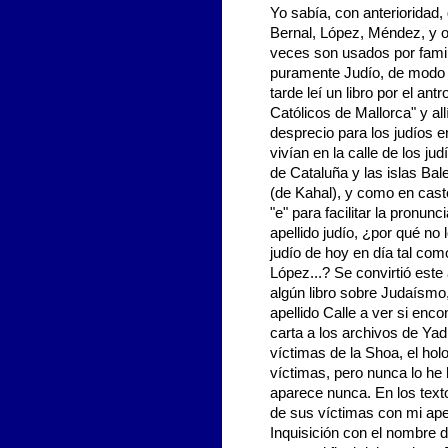
Yo sabía, con anterioridad
Bernal, López, Méndez, y o
veces son usados por famil
puramente Judío, de modo 
tarde leí un libro por el an
Católicos de Mallorca" y al
desprecio para los judíos e
vivían en la calle de los ju
de Cataluña y las islas Bal
(de Kahal), y como en castel
"e" para facilitar la pronun
apellido judío, ¿por qué no 
judío de hoy en día tal co
López...? Se convirtió est
algún libro sobre Judaísmo,
apellido Calle a ver si enco
carta a los archivos de Y
víctimas de la Shoa, el holo
víctimas, pero nunca lo he 
aparece nunca. En los text
de sus víctimas con mi ape
Inquisición con el nombre 