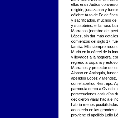
ellos eran Judíos converso
religión, judaizaban y fuero
célebre Auto de Fe de fines
y sacrificados, muchos de l
y su sobrino, el famoso Luis
Marranos (nombre despecti
López, sin dar más detalle
comienzos del siglo 17, fu
familia. Ella siempre recon
Murió en la cárcel de la I
y llevados a la hoguera, c
regresó a España y estuvo 
Marranos y protector de lo
Alonso en Antioquia, fundan
apellidos López y Méndez,
con el apellido Restrepo. 
parroquia cerca a Oviedo, 
persecuciones antijudías d
decidieron viajar hacia el
habría menos posibilidades
acontecía en las grandes c
proviene el apellido judío L