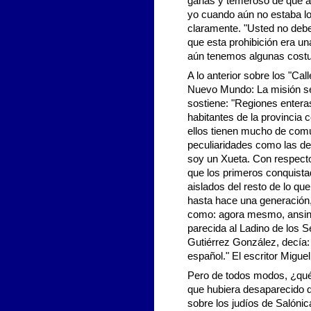
ganas y temeroso de que al
yo cuando aún no estaba l
claramente. "Usted no debe
que esta prohibición era un
aún tenemos algunas costum
A lo anterior sobre los "Cal
Nuevo Mundo: La misión se
sostiene: "Regiones enteras
habitantes de la provincia
ellos tienen mucho de comú
peculiaridades como las de
soy un Xueta. Con respecto
que los primeros conquista
aislados del resto de lo qu
hasta hace una generación
como: agora mesmo, ansina,
parecida al Ladino de los 
Gutiérrez González, decía:
español." El escritor Mig
Pero de todos modos, ¿qué 
que hubiera desaparecido d
sobre los judíos de Salónic