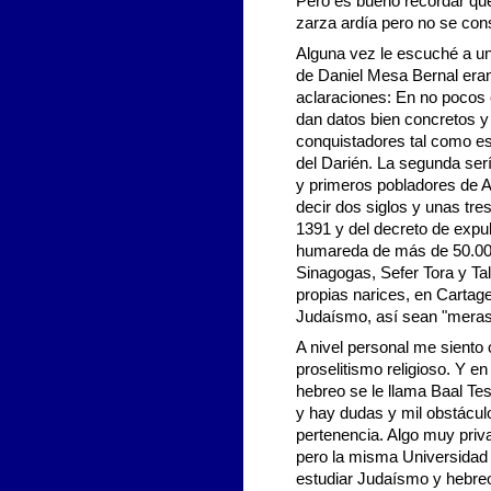
Pero es bueno recordar que 
zarza ardía pero no se co
Alguna vez le escuché a un
de Daniel Mesa Bernal eran
aclaraciones: En no pocos 
dan datos bien concretos y 
conquistadores tal como es
del Darién. La segunda ser
y primeros pobladores de An
decir dos siglos y unas tr
1391 y del decreto de expuls
humareda de más de 50.00
Sinagogas, Sefer Tora y Ta
propias narices, en Cartag
Judaísmo, así sean "meras
A nivel personal me siento
proselitismo religioso. Y e
hebreo se le llama Baal Te
y hay dudas y mil obstáculo
pertenencia. Algo muy priv
pero la misma Universidad 
estudiar Judaísmo y hebreo