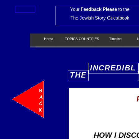
Your
Feedback Please
to the
The Jewish Story Guestbook
Home
Home
TOPICS-COUNTRIES
TOPICS-COUNTRIES
Timeline
Timeline
New
INCREDIBL
THE
E
HOW I DIS