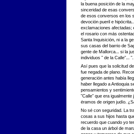
la buena posición de la may
sinceridad de esas convers
de esos conversos en los si
devoción pueril e hipócrita.
exclamaciones afectadas; e
el rosario con más ostentac
Santa Inquisición, ni a la 
sus casas del barrio de Sage
gente de Mallorca... si la j
individuos " de la Calle"... ".
Así pues que la solicitud 
fue negada de plano. Reco
generación antes había lle
haber llegado a Antioquia 
pensamientos y sentimiento
"Calle" que era igualmente 
éramos de origen judío. ¿S
No sé con seguridad. La tr
cosas a sus hijos hasta qu
recuerdo que cuando yo ten
de la casa un árbol de ma