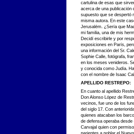
cartulina de esas que sirve
acerca de una publicación 
supuesto que se despertó mi
misma autora. En este caso
Jerusalém. ¿Sería que Mad
mi familia, una de mis her
Decidí escribirle y por re
exposiciones en París, per
una información del Sr. C
Sophie Calle, fotógrafa, fr
en los meses venideros. Se 
y conocida como Judía. Ha
con el nombre de Isaac Call
APELLIDO RESTREPO:
En cuanto al apellido Rest
Don Alonso López de Restr
vecinos, fue uno de los fu
del siglo 17. Con anterior
quienes atacaban los barco
de defensa operaba desde e
Carvajal quien con permiso
parientes a poblar el Nuev