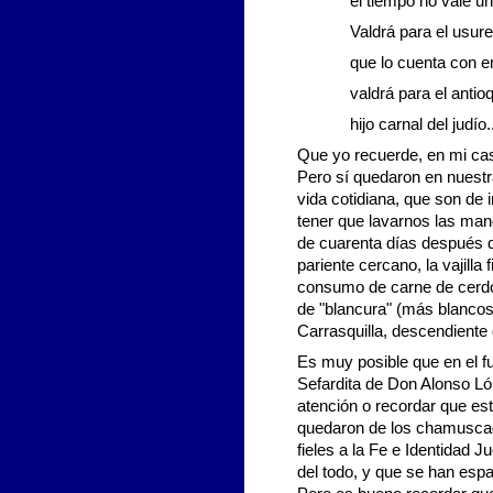
el tiempo no vale un
Valdrá para el usure
que lo cuenta con 
valdrá para el antio
hijo carnal del judío..
Que yo recuerde, en mi casa
Pero sí quedaron en nuestra
vida cotidiana, que son de 
tener que lavarnos las man
de cuarenta días después d
pariente cercano, la vajilla
consumo de carne de cerdo d
de "blancura" (más blancos
Carrasquilla, descendiente
Es muy posible que en el f
Sefardita de Don Alonso Ló
atención o recordar que est
quedaron de los chamuscados
fieles a la Fe e Identidad 
del todo, y que se han espar