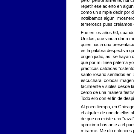
pero, personalmente, nunca
repetir ese acierto en algu
como un simple decir por d
notábamos algún limosnero
temerosos pues creíamos qu
Fue en los años 60, cuando
Unidos, que vino a dar a m
quien hacia una presentaci
es la palabra despectiva qu
origen judío, así se hayan 
que por mi línea paterna y
prácticas católicas "ostento
santo rosario sentados en l
escuchara, colocar imágene
fácilmente visibles desde l
cerdo de una manera festiva
Todo ello con el fin de desp
Al poco tiempo, en Chicago
el alquiler de uno de ellos 
de que no existe una "raza"
aproximo bastante a él pue
mirarme. Me dio entonces 