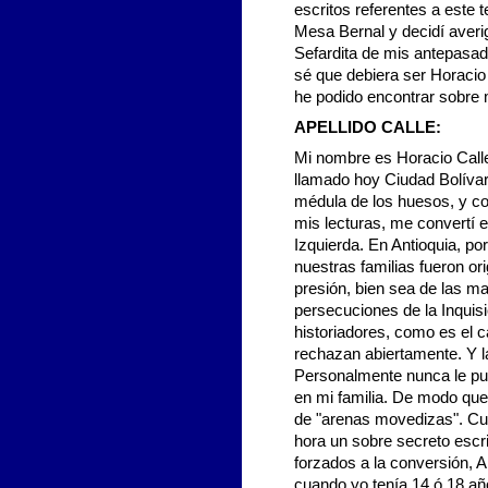
escritos referentes a este 
Mesa Bernal y decidí averig
Sefardita de mis antepasad
sé que debiera ser Horacio
he podido encontrar sobre m
APELLIDO CALLE:
Mi nombre es Horacio Calle
llamado hoy Ciudad Bolívar, 
médula de los huesos, y co
mis lecturas, me convertí e
Izquierda. En Antioquia, po
nuestras familias fueron or
presión, bien sea de las ma
persecuciones de la Inquisi
historiadores, como es el c
rechazan abiertamente. Y l
Personalmente nunca le pus
en mi familia. De modo que
de "arenas movedizas". Cua
hora un sobre secreto escr
forzados a la conversión, 
cuando yo tenía 14 ó 18 añ