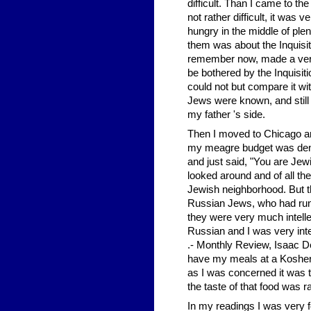
difficult. Than I came to th
not rather difficult, it was
hungry in the middle of plen
them was about the Inquisi
remember now, made a very 
be bothered by the Inquisiti
could not but compare it wi
Jews were known, and still 
my father 's side.
Then I moved to Chicago and 
my meagre budget was deni
and just said, "You are Jewis
looked around and of all the
Jewish neighborhood. But t
Russian Jews, who had run a
they were very much intell
Russian and I was very inte
.- Monthly Review, Isaac De
have my meals at a Kosher 
as I was concerned it was t
the taste of that food was ra
In my readings I was very f